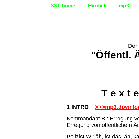
SSI
home
Hirnfick
mp3
Der 
"Öffentl. 
T e x t 
1 INTRO
>>>mp3.downlo
Kommandant B.: Erregung von
Erregung von öffentlichem Ä
Polizist W.: äh, ist das, äh, 