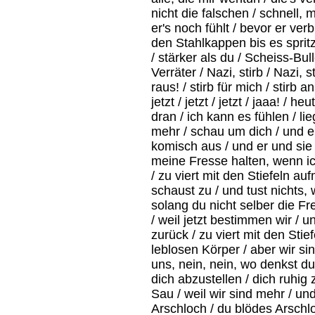
nicht die falschen / schnell, 
er's noch fühlt / bevor er ver
den Stahlkappen bis es spritz
/ stärker als du / Scheiss-Bull
Verräter / Nazi, stirb / Nazi,
raus! / stirb für mich / stirb 
jetzt / jetzt / jetzt / jaaa! 
dran / ich kann es fühlen / lie
mehr / schau um dich / und er
komisch aus / und er und sie 
meine Fresse halten, wenn ic
/ zu viert mit den Stiefeln a
schaust zu / und tust nichts, 
solang du nicht selber die Fre
/ weil jetzt bestimmen wir / 
zurück / zu viert mit den Stie
leblosen Körper / aber wir sin
uns, nein, nein, wo denkst du
dich abzustellen / dich ruhig 
Sau / weil wir sind mehr / und
Arschloch / du blödes Arschlo