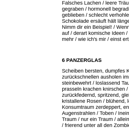
Falsches Lachen / leere Träu
gegraben / hormonell begradig
geblieben / schlecht verhohlen
Schokolade ersäuft hält läng
Nimm dir ein Beispiel! / Wenn
auf / derart komische Ideen / I
mehr / wie ich's mir / einst er
6 PANZERGLAS
Scheiben bersten, dumpfes Kn
zurückschnellen ausholen im
steinbewehrt / loslassend Ta
prasseln krachen knirschen / 
zurückfedernd, spritzend, gle
kristallene Rosen / blühend, 
Konsumtraum zerdeppert, endl
Augenstrahlen / Toben / Inein
Traum / nur ein Traum / allei
/ frierend unter all den Zom