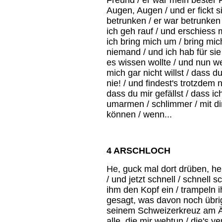
Freund / er war mein bester F
Augen, Augen / und er fickt 
betrunken / er war betrunken 
ich geh rauf / und erschiess 
ich bring mich um / bring mich
niemand / und ich hab für sie
es wissen wollte / und nun we
mich gar nicht willst / dass du 
nie! / und findest's trotzdem 
dass du mir gefällst / dass ic
umarmen / schlimmer / mit dir
können / wenn...
4 ARSCHLOCH
He, guck mal dort drüben, he 
/ und jetzt schnell / schnell s
ihm den Kopf ein / trampeln 
gesagt, was davon noch übrig 
seinem Schweizerkreuz am Är
alle, die mir wehtun / die's v