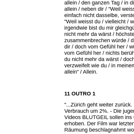
allein / den ganzen Tag / in d
allein / neben dir / "Weil weiss
einfach nicht dasselbe, versteh
"Weil weisst du / vielleicht / w
irgendwie bist du mir gleichg
nicht mehr da wärst / höchsten
zusammenbrechen würde / dass
dir / doch vom Gefühl her / w
vom Gefühl her / nichts berüh
du nicht mehr da wärst / doch
verzweifelt wie du / in meinem
allein" / Allein.
11 OUTRO 1
"...Zürich geht weiter zurüc
Verbrauch um 2%. - Die juge
Videos BLUTGEIL sollen ins 
erhoben. Der Film war letzt
Räumung beschlagnahmt worde