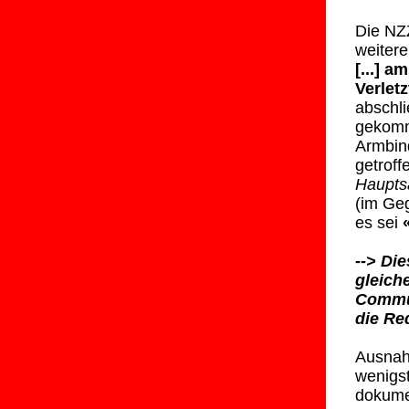
Die NZ
weiter
[...] a
Verlet
abschl
gekomm
Armbind
getrof
Haupts
(im Geg
es sei
--> Di
gleich
Commun
die Re
Ausnah
wenigst
dokume