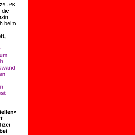
izei-PK
 die
nzin
ch beim
lt,
+
 um
ch
uswand
en
en
est
iellen»
t
izei
bei