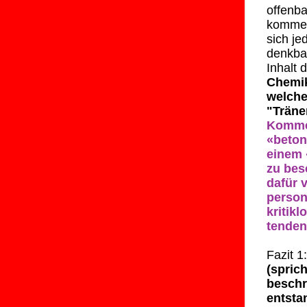
offenba
komment
sich je
denkbar
Inhalt
Chemik
welche
"Träne
Komme
«beton
einem 
zu bes
dafür 
person
kritik
tendenz
Fazit 1
(spric
beschr
entsta