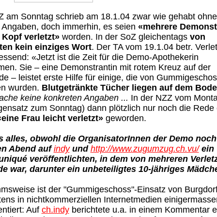
Z am Sonntag schrieb am 18.1.04 zwar wie gehabt ohne
e Angaben, doch immerhin, es seien
«mehrere Demonst
m Kopf verletzt»
worden. In der SoZ gleichentags
von
zten kein einziges Wort
. Der TA vom 19.1.04 betr. Verle
iessend
: «Jetzt ist die Zeit für die Demo-Apothekerin
en. Sie – eine Demonstrantin mit rotem Kreuz auf der
e – leistet erste Hilfe für einige, die von Gummigescho
fen wurden.
Blutgetränkte Tücher liegen auf dem Bode
ache keine konkreten Angaben ...
In der NZZ vom Monta
ensatz zum Sonntag) dann plötzlich nur noch die Rede
«eine Frau leicht verletzt»
geworden.
es alles, obwohl die OrganisatorInnen der Demo noc
en Abend auf
indy
und
http://www.zugumzug.ch.vu/
ein
iqué veröffentlichten, in dem von mehreren Verlet
de war, darunter ein unbeteiligtes 10-jähriges Mädch
msweise ist der "Gummigeschoss"-Einsatz von Burgdor
ens in nichtkommerziellen Internetmedien einigermasse
ntiert: Auf
ch.indy
berichtete u.a. in einem Kommentar e