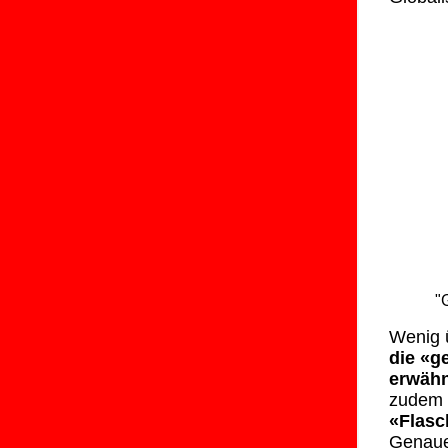
"
Wenig 
die «g
erwähn
zudem
«Flasc
Genauer