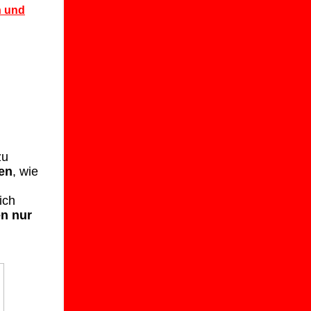
n und
zu
en
, wie
ich
n nur