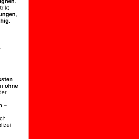
eugnen
.
rikt
zungen
,
ähig
.
n
.
ssten
en
ohne
der
n –
ich
lizei