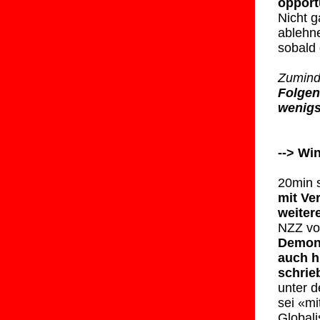
opport
Nicht g
ablehne
sobald 
Zumind
Folge
wenigs
-->
Win
20min 
mit Ve
weiter
NZZ vo
Demons
auch h
schrieb
unter d
sei «m
Global