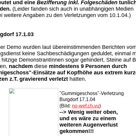
utet und eine
Bezifferung inkl. Folgeschäden
tunlic
den.
(Leider fanden sich auch in unabhängigen Medien
ei weitere Angaben zu den Verletzungen vom 10.1.04.)
gdorf 17.1.03
ser Demo wurden laut übereinstimmenden Berichten vo
gsdienst keine Sachbeschädigungen geduldet, einmal 
hitzige DemonstrantInnen sogar gehindert, Steine auf 
fen,
nachdem
diese
mindestens 9 Personen durch
geschoss"-Einsätze auf Kopfhöhe aus extrem kurz
en z.T. gravierend verletzt
hatten.
"Gummigeschoss"-Verletzung
Burgdorf 17.1.04
(Bild:
no-wef.ch.vu
)
--> Wenig weiter oben,
und es wäre zu einem
weiteren Augenverlust
gekommen!!!