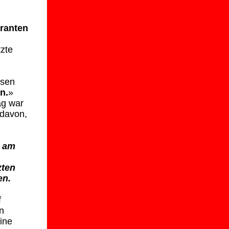
ranten
tzte
ssen
n.
»
g war
 davon,
h am
zten
en.
f
n
ine