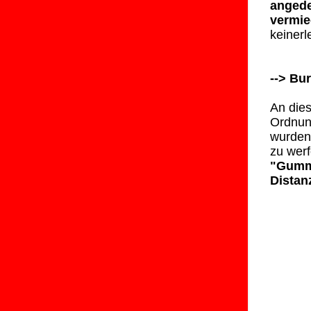
angede
vermie
keinerl
--> Bur
An die
Ordnun
wurden 
zu wer
"Gummi
Distanz