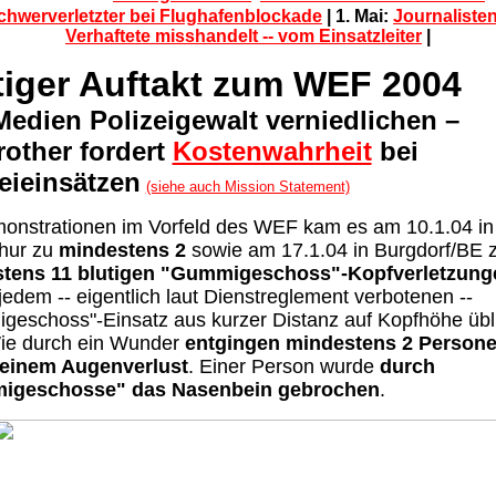
Schwerverletzter bei Flughafenblockade
| 1. Mai:
Journaliste
Verhaftete misshandelt -- vom Einsatzleiter
|
tiger Auftakt zum WEF 2004
edien Polizeigewalt verniedlichen –
rother fordert
Kostenwahrheit
bei
eieinsätzen
(siehe auch Mission Statement)
onstrationen im Vorfeld des WEF kam es am 10.1.04 in
thur zu
mindestens 2
sowie am 17.1.04 in Burgdorf/BE 
tens 11 blutigen "Gummigeschoss"-Kopfverletzung
 jedem -- eigentlich laut Dienstreglement verbotenen --
geschoss"-Einsatz
aus kurzer Distanz auf Kopfhöhe
übl
Wie durch ein Wunder
entgingen mindestens 2 Persone
einem Augenverlust
. Einer Person wurde
durch
igeschosse" das Nasenbein gebrochen
.