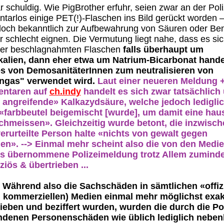
r schuldig. Wie PigBrother erfuhr, seien zwar an der Pol
arlos einige PET(!)-Flaschen ins Bild gerückt worden –
doch bekanntlich zur Aufbewahrung von Säuren oder Be
 schlecht eignen. Die Vermutung liegt nahe, dass es si
 der beschlagnahmten Flaschen
falls überhaupt um
alien, dann eher etwa um Natrium-Bicarbonat hande
s von DemosanitäterInnen zum neutralisieren von
ngas" verwendet wird.
Laut einer neueren Meldung 
ntaren auf
ch.indy
handelt es sich zwar tatsächlich
 angreifende» Kalkazydsäure, welche jedoch ledigli
«farbbeutel beigemischt [wurde], um damit eine ha
chmeissen». Gleichzeitig wurde betont, die inzwisch
verurteilte Person halte «nichts von gewalt gegen
en». --> Einmal mehr scheint also die von den Medi
los übernommene Polizeimeldung trotz Allem zumind
iös & übertrieben ...
:
Während also die Sachschäden in sämtlichen «offiz
h kommerziellen) Medien einmal mehr möglichst exak
ieben und beziffert wurden, wurden die durch die Pol
ndenen Personenschäden wie üblich lediglich neben