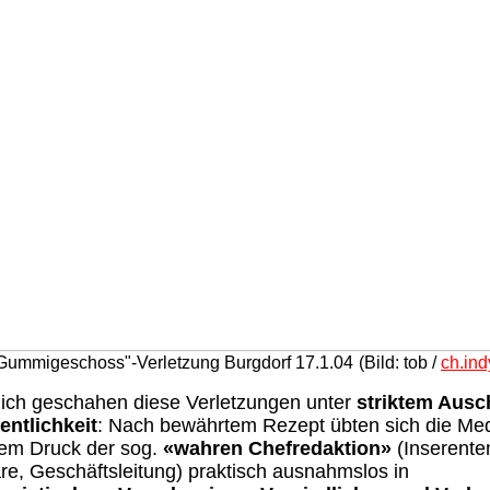
Gummigeschoss"-Verletzung Burgdorf 17.1.04
(Bild: tob /
ch.ind
lich geschahen diese Verletzungen unter
striktem Ausc
entlichkeit
: Nach bewährtem Rezept übten sich die Me
dem Druck der sog.
«wahren Chefredaktion»
(Inserente
re, Geschäftsleitung) praktisch ausnahmslos in