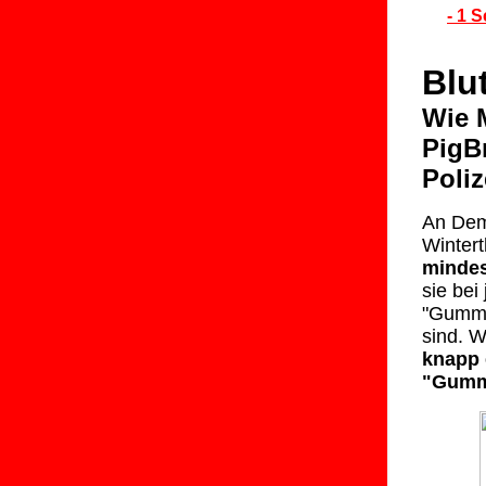
- 1 
Blu
Wie M
PigB
Poliz
An Dem
Winter
mindes
sie bei
"Gummi
sind. 
knapp 
"Gumm