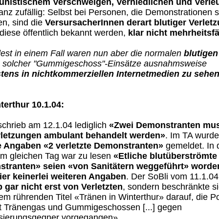
unistischem Verschweigen, Verniedlichen und Verl
anz zufällig: Selbst bei Personen, die Demonstrationen st
n, sind die
VersursacherInnen derart blutiger Verlet
diese öffentlich bekannt werden,
klar nicht mehrheitsf
est in einem Fall waren nun aber die normalen
blutigen
n
solcher "Gummigeschoss"-Einsätze ausnahmsweise
tens in nichtkommerziellen Internetmedien zu sehe
terthur 10.1.04:
schrieb
am 12.1.04 lediglich
«Zwei Demonstranten mu
rletzungen ambulant behandelt werden»
. Im TA wurd
e Angaben
«
2 verletzte Demonstranten»
gemeldet. In 
m gleichen Tag war zu lesen
«Etliche blutüberströmte
tranten» seien «von Sanitätern weggeführt» worde
ier keinerlei weiteren Angaben
. Der SoBli vom 11.1.04
 gar nicht erst von Verletzten
, sondern beschränkte s
em rührenden Titel «Tränen in Winterthur» darauf, die Po
it Tränengas und Gummigeschossen [...] gegen
isierungsgegner vorgegangen».