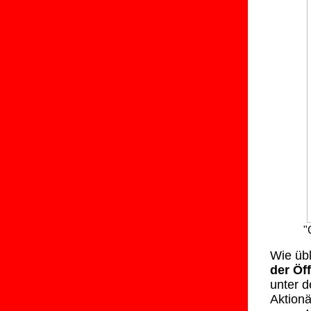
"
Wie üb
der Öff
unter 
Aktionä