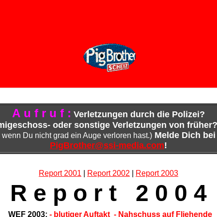
LUTGEIL
RAZZIA
HIRNFICK
Zensur
SLOW GRIN
e i b e a m t e b e i s c h w e r e r k ö r p e r l i c h e r A r b e i t ! ! 
A u f r u f :
Verletzungen durch die Polizei?
geschoss- oder sonstige Verletzungen von früher
Melde Dich bei
wenn Du nicht grad ein Auge verloren hast.)
PigBrother@ssi-media.com
!
Report 2001
|
Report 2002
|
Report 2003
R e p o r t 2 0 0 4
WEF 2003:
- blutiger Auftakt
- Nahschuss auf Fliehende