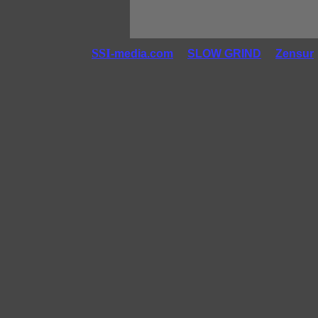
SSI
-media.com
SLOW GRIND
Zensur