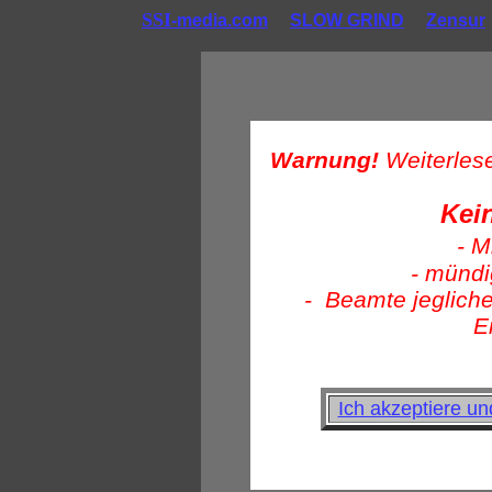
SSI
-media.com
SLOW GRIND
Zensur
Warnung!
Weiterlese
Kei
- M
- mündi
- Beamte jegliche
E
Ich akzeptiere u