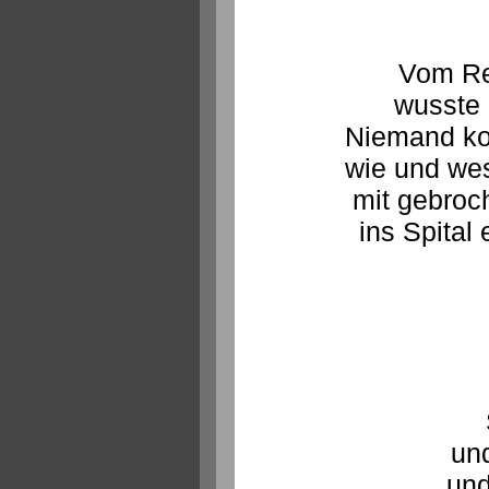
Vom Re
wusste 
Niemand ko
wie und we
mit gebro
ins Spital 
und
und