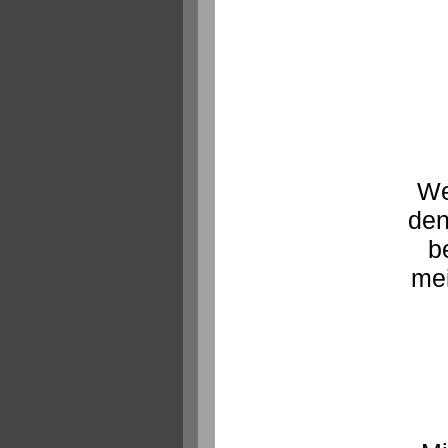
We
den
b
mei