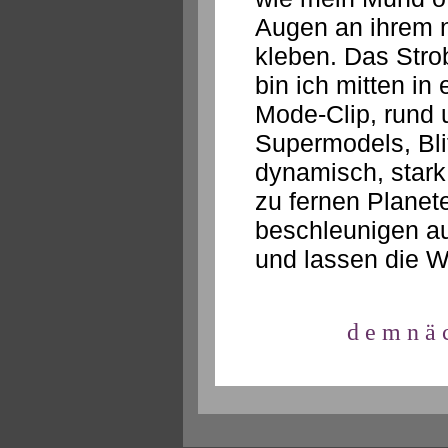
Augen an ihrem n
kleben. Das Stro
bin ich mitten i
Mode-Clip, rund
Supermodels, Blit
dynamisch, stark
zu fernen Planet
beschleunigen au
und lassen die We
d e m n ä 