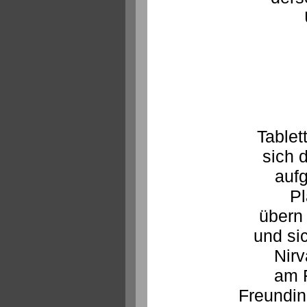
Tablet
sich 
aufg
Pl
übern 
und si
Nirv
am 
Freundin