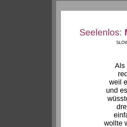
Seelenlos:
SLOW
Als
re
weil 
und es
wüsste
dre
ein
wollte 