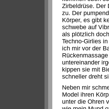
Zirbeldrüse. Der
zu. Der pumpend
Körper, es gibt k
schwebe auf Vibra
als plötzlich doc
Techno-Girlies i
ich mir vor der 
Rückenmassage v
untereinander ir
kippen sie mit Bi
schneller dreht s
Neben mir schmei
Model ihren Körpe
unter die Ohren v
wie mein Mund of