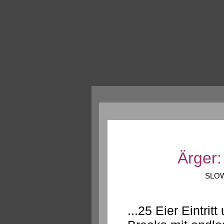
Ärger
SLOW
...25 Eier Eintri