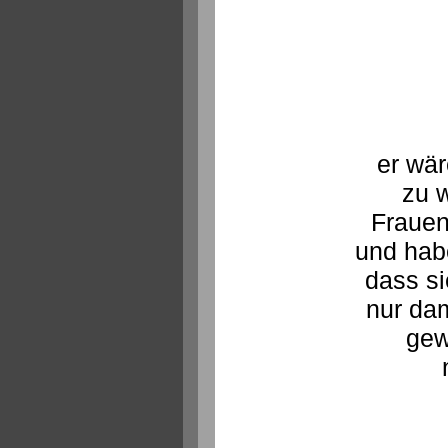
er wä
zu 
Fraue
und hab
dass si
nur dam
gew