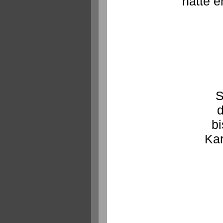
hatte e
S
d
bi
Kar