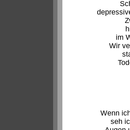
Sc
depressiv
Z
h
im 
Wir ve
st
Tod
Wenn ich
seh ic
Augen u