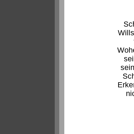
Sc
Will
Wohe
sei
sei
Sch
Erke
ni