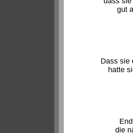
dass sie
gut 
Dass sie 
hatte s
Endl
die n