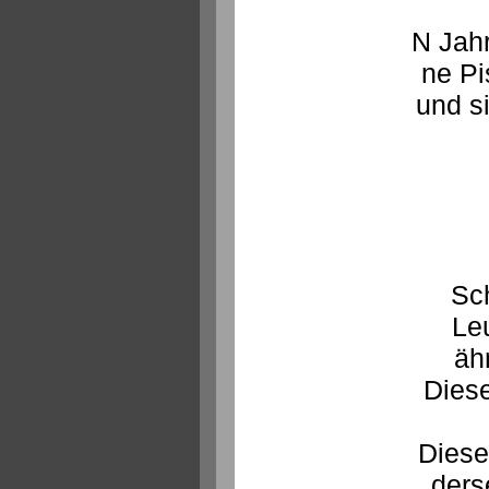
N Jahr
ne Pi
und s
Sc
Leu
äh
Dies
Diese
ders