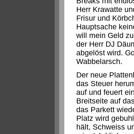
Breaks mit endlo
Herr Krawatte un
Frisur und Körbc
Hauptsache kein
will mein Geld z
der Herr DJ Däum
abgelöst wird. G
Wabbelarsch.
Der neue Plattenl
das Steuer herum
auf und feuert ei
Breitseite auf da
das Parkett wied
Platz wird gebuh
hält, Schweiss un