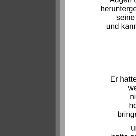
herunterg
seine
und kann
Er hatt
we
n
ho
bring
u