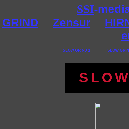
SSI
-medi
GRIND
Zensur
HIR
e
SLOW GRIND 1
SLOW GRIN
S
L
O
W