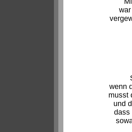
Mi
war
vergew
wenn di
musst d
und d
dass 
sowa