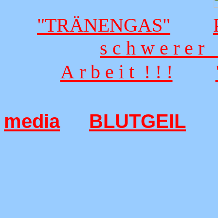
"TRÄNENGAS"
s c h w e r e r 
A r b e i t ! ! !
media
BLUTGEIL