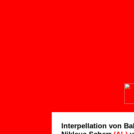
media
BLUTGEIL
"TRÄNENGAS"
s c h w e r e r 
A r b e i t ! ! !
Interpellation von Ba