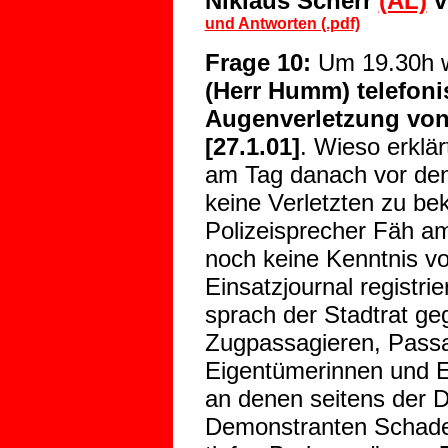
Niklaus Scherr
(AL)
v
und Antworten (.pdf)
Frage 10:
Um 19.30h 
(Herr Humm) telefoni
Augenverletzung von R
[27.1.01]
. Wieso erklär
am Tag danach vor de
keine Verletzten zu be
Polizeisprecher Fäh 
noch keine Kenntnis von
Einsatzjournal registri
sprach der Stadtrat ge
Zugpassagieren, Pass
Eigentümerinnen und 
an denen seitens der 
Demonstranten Schade